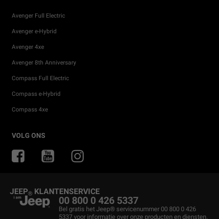
Avenger Full Electric
Avenger e-Hybrid
Avenger 4xe
Avenger 8th Anniversary
Compass Full Electric
Compass e-Hybrid
Compass 4xe
Onze aanbiedingen
Particuliere Acties
Off-Road Gids
Accessoires
Mopar eStore
VOLG ONS
Private Lease
4x4 Ervaring
Onderdelen en tips
Partners
Jeep
Het thuis van de SUV
Merchandise
Nieuwsbrief
Financial Lease
®
Jeep
Mopar eStore
Betaalplan
®
JEEP
KLANTENSERVICE
®
Occasions
Onderhoud en Tips
00 800 0 426 5337
Bel gratis het Jeep® servicenummer 00 800 0 426
Virtuele afspraak
Maak een Afspraak
5337 voor informatie over onze producten en diensten.