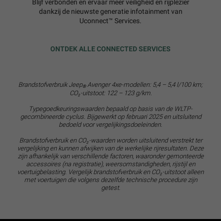
Blijf verbonden en ervaar meer veiligheid en rijplezier
dankzij de nieuwste generatie infotainment van
Uconnect™ Services.
ONTDEK ALLE CONNECTED SERVICES
Brandstofverbruik Jeep
Avenger 4xe-modellen: 5,4 – 5,4 l/100 km;
®
CO₂-uitstoot: 122 – 123 g/km.
Typegoedkeuringswaarden bepaald op basis van de WLTP-
gecombineerde cyclus. Bijgewerkt op februari 2025 en uitsluitend
bedoeld voor vergelijkingsdoeleinden.
Brandstofverbruik en CO₂-waarden worden uitsluitend verstrekt ter
vergelijking en kunnen afwijken van de werkelijke rijresultaten. Deze
zijn afhankelijk van verschillende factoren, waaronder gemonteerde
accessoires (na registratie), weersomstandigheden, rijstijl en
voertuigbelasting. Vergelijk brandstofverbruik en CO₂-uitstoot alleen
met voertuigen die volgens dezelfde technische procedure zijn
getest.