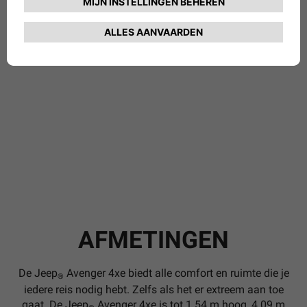
AFMETINGEN
De Jeep
Avenger 4xe biedt alle comfort en ruimte die je
®
iedere reis nodig hebt. Zelfs als het er extreem aan toe
gaat. De Jeep
Avenger 4xe is tot 1.54 m hoog, 4.09 m