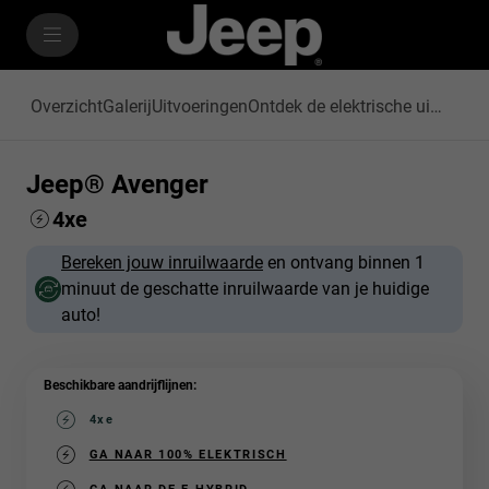
SkiptoContentText
SkiptoNavigationText
Overzicht
Galerij
Uitvoeringen
Ontdek de elektrische uitvoering
Jeep® Avenger
4xe
Bereken jouw inruilwaarde
en ontvang binnen 1
minuut de geschatte inruilwaarde van je huidige
auto!
Beschikbare aandrijflijnen:
4xe
(active )
GA NAAR 100% ELEKTRISCH