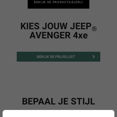
BEKIJK DE PRODUCTGALERIJ
KIES JOUW JEEP
®
AVENGER 4xe
BEKIJK DE PRIJSLIJST
BEPAAL JE STIJL