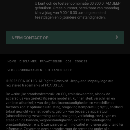
U kunt ook de toetsencombinatie 00 800 0 IAM JEEP
Operational Lease
Bereken Uw Onderhoudskosten
gebruiken. Gratis nummer, bereikbaar van maandag
t/m vrijdag van 9.00-18.00 uur, uitgezonderd
After-sales services
Service contracten
feestdagen en bijzondere omstandigheden.
Online bestellen
Vestigingen
Alle Services
NEEM CONTACT OP
Nieuws & Acties
Connected services
Mobiliteit en Pechhulp
HOME
DISCLAIMER
PRIVACY BELEID
CO2
COOKIES
VERKOOPVOORWAARDEN
STELLANTIS GROUP
Garantie
Zakelijke rijders
© 2026 FCA US LLC. All Rights Reserved. Jeep
and Mopar
logo are
®
®
registered trademarks of FCA US LLC.
Onderdelen en accessoires
De werkelijke brandstofverbruik- en CO₂-emissiewaarden, alsook de
actieradius van geëlektrificeerde modellen, kunnen sterk verschillen en
Klantenservice
variëren afhankelijk van de gebruiksomstandigheden en verschillende
factoren zoals: optionele uitrusting, omgevingstemperatuur, rijstijl, snelheid,
totaal gewicht van het voertuig, gebruik van bepaalde apparatuur
(airconditioning, verwarming, radio, navigatie, verlichting, enz.), type en
staat van de banden, wegomstandigheden, externe klimatologische
omstandigheden, enz. Deze waarden zijn indicatief en dienen uitsluitend ter
informatie. Ze vormen geen garanties voor de prestaties onder alle