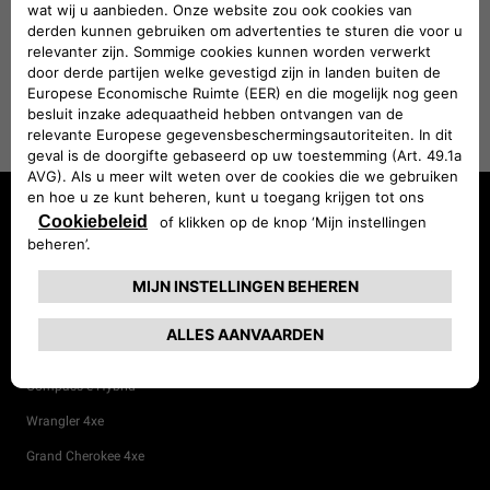
BEREKEN ONDERHOUDSKOSTEN
Avenger Full Electric
Avenger e-Hybrid
Avenger 4xe
Avenger 4xe The North Face
Compass Full Electric
Compass e-Hybrid
Wrangler 4xe
Grand Cherokee 4xe