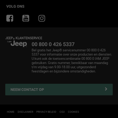
Onze aanbiedingen
Particuliere Acties
Off-Road Gids
Accessoires
Mopar eStore
VOLG ONS
Private Lease
4x4 Ervaring
Onderdelen en tips
Partners
Jeep
Het thuis van de SUV
Merchandise
Nieuwsbrief
Financial Lease
®
Jeep
Mopar eStore
Betaalplan
®
JEEP
KLANTENSERVICE
®
Occasions
Onderhoud en Tips
00 800 0 426 5337
Virtuele afspraak
Maak een Afspraak
Bel gratis het Jeep® servicenummer 00 800 0 426
5337 voor informatie over onze producten en diensten.
Operational Lease
Bereken Uw Onderhoudskosten
U kunt ook de toetsencombinatie 00 800 0 IAM JEEP
gebruiken. Gratis nummer, bereikbaar van maandag
After-sales services
Service contracten
t/m vrijdag van 9.00-18.00 uur, uitgezonderd
feestdagen en bijzondere omstandigheden.
Online bestellen
Vestigingen
Alle Services
NEEM CONTACT OP
Nieuws & Acties
Connected services
Mobiliteit en Pechhulp
HOME
DISCLAIMER
PRIVACY BELEID
CO2
COOKIES
Garantie