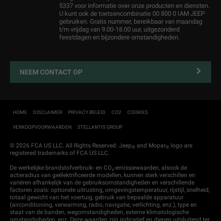
Virtuele afspraak
Maak een Afspraak
5337 voor informatie over onze producten en diensten.
U kunt ook de toetsencombinatie 00 800 0 IAM JEEP
Operational Lease
Bereken Uw Onderhoudskosten
gebruiken. Gratis nummer, bereikbaar van maandag
t/m vrijdag van 9.00-18.00 uur, uitgezonderd
After-sales services
Service contracten
feestdagen en bijzondere omstandigheden.
Online bestellen
Vestigingen
Alle Services
NEEM CONTACT OP
Nieuws & Acties
Connected services
Mobiliteit en Pechhulp
HOME
DISCLAIMER
PRIVACY BELEID
CO2
COOKIES
VERKOOPVOORWAARDEN
STELLANTIS GROUP
Garantie
Zakelijke rijders
© 2026 FCA US LLC. All Rights Reserved. Jeep
and Mopar
logo are
®
®
registered trademarks of FCA US LLC.
Onderdelen en accessoires
De werkelijke brandstofverbruik- en CO₂-emissiewaarden, alsook de
actieradius van geëlektrificeerde modellen, kunnen sterk verschillen en
Klantenservice
variëren afhankelijk van de gebruiksomstandigheden en verschillende
factoren zoals: optionele uitrusting, omgevingstemperatuur, rijstijl, snelheid,
totaal gewicht van het voertuig, gebruik van bepaalde apparatuur
(airconditioning, verwarming, radio, navigatie, verlichting, enz.), type en
staat van de banden, wegomstandigheden, externe klimatologische
omstandigheden, enz. Deze waarden zijn indicatief en dienen uitsluitend ter