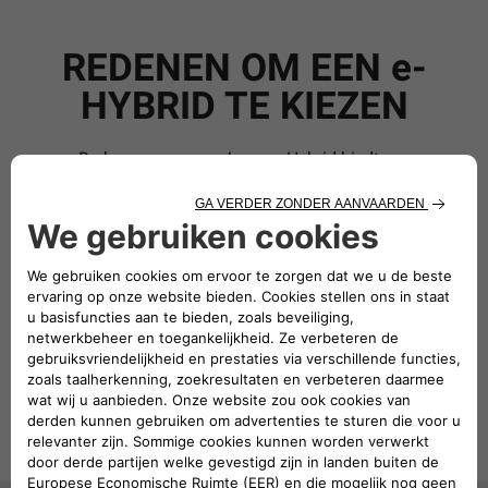
REDENEN OM EEN e-
HYBRID TE KIEZEN
De keuze voor een Jeep
e-Hybrid biedt een
®
geoptimaliseerd brandstofverbruik en de voordelen van
geëlektrificeerd rijden in de stad, dankzij het efficiënte e-
hybridesysteem. Voor ritten op de snelweg zorgt de nieuwe
generatie benzinemotor voor volledig veelzijdige prestaties.
ONTDEK HET JEEP
e-
®
HYBRID AANBOD