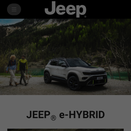
SkiptoContentText
e-HYBRID
SkiptoNavigationText
JEEP
e-HYBRID
®