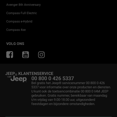
Avenger 8th Anniversary
Compass Full Electric
Compass e-Hybrid
Compass 4xe
Onze aanbiedingen
Particuliere Acties
Off-Road Gids
Accessoires
Mopar eStore
VOLG ONS
Private Lease
4x4 Ervaring
Onderdelen en tips
Partners
Jeep
Het thuis van de SUV
Merchandise
Nieuwsbrief
Financial Lease
®
Jeep
Mopar eStore
Betaalplan
®
JEEP
KLANTENSERVICE
®
Occasions
Onderhoud en Tips
00 800 0 426 5337
Bel gratis het Jeep® servicenummer 00 800 0 426
Virtuele afspraak
Maak een Afspraak
5337 voor informatie over onze producten en diensten.
U kunt ook de toetsencombinatie 00 800 0 IAM JEEP
Operational Lease
Bereken Uw Onderhoudskosten
gebruiken. Gratis nummer, bereikbaar van maandag
t/m vrijdag van 9.00-18.00 uur, uitgezonderd
After-sales services
Service contracten
feestdagen en bijzondere omstandigheden.
Online bestellen
Vestigingen