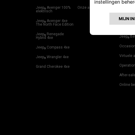
Jeep
Avenger 100%
Onze aanbiedingen
Particuli
®
elektrisch
Private L
Jeep
Avenger 4xe
®
The North Face Edition
Jeep
Fin
®
Jeep
Renegade
®
Jeep
Be
Hybrid 4xe
®
Occasio
Jeep
Compass 4xe
®
Virtuele 
Jeep
Wrangler 4xe
®
Operatio
Grand Cherokee 4xe
After-sal
Online be