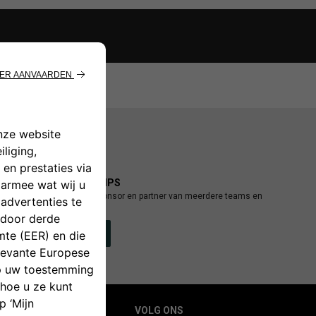
JEEP
PARTNESHIPS
®
Jeep
is de trotse sponsor en partner van meerdere teams en
®
organisaties
ONTDEK
VOLG ONS