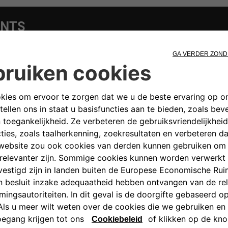
NTS
BOEK EEN PROEFRIT
Bezoek uw dichtstbijzijnde dealer
BOEK EEN PROEFRIT
4X4 WORLD
EIGENAREN
JEEP
LIFE
®