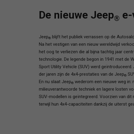
De nieuwe Jeep
e-
®
Jeep
blijft het publiek verrassen op de Autosa
®
Na het vestigen van een nieuw wereldwijd verkoo
het oog te verliezen die al bijna tachtig jaar cent
technologie. De legende begon in 1941 met de Wi
Sport Utility Vehicle (SUV) werd geïntroduceerd. 
der jaren zijn de 4x4-prestaties van de Jeep
SUV
®
En nu slaat Jeep
wederom een nieuwe weg in: met
®
milieuverantwoorde techniek en lagere losten vo
SUV-modellen is geïntegreerd. Voorzien van dit
terwijl hun 4x4-capaciteiten dankzij de uiterst g