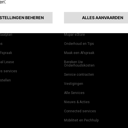
ere Acties
Off-Road Gids
Accessoires
Mopar eStore
ease
4x4 Ervaring
Onderdelen en tips
Partners
ancial Lease
Het thuis van de SUV
Merchandise
Nieuwsbrief
taalplan
Mopar eStore
ns
Onderhoud en Tips
afspraak
Maak een Afspraak
nal Lease
Bereken Uw
Onderhoudskosten
es services
Service contracten
stellen
Vestigingen
Alle Services
Nieuws & Acties
Connected services
Mobiliteit en Pechhulp