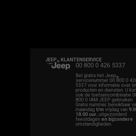
JEEP
KLANTENSERVICE
®
00 800 0 426 5337
Bel gratis het Jeep
®
servicenummer 00 800 0 42
5337 voor informatie over o
producten en diensten. U kun
ook de toetsencombinatie 0
800 0 IAM JEEP gebruiken.
Gratis nummer, bereikbaar v
maandag
t/m
vrijdag van
9.0
18.00
uur
, uitgezonderd
feestdagen
en
bijzondere
omstandigheden.