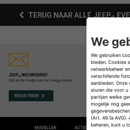
TERUG NAAR ALLE JEEP
EVE
®
JEEP
NIEUWSBRIEF
®
Blijf op de hoogte van het Jeep
nieuws
®
REGISTREER
MODELLEN
ACTIES
KOOP