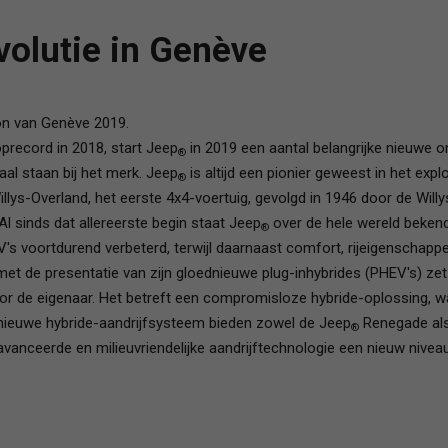
volutie in Genève
lon van Genève 2019.
precord in 2018, start Jeep
in 2019 een aantal belangrijke nieuwe o
®
raal staan bij het merk. Jeep
is altijd een pionier geweest in het e
®
llys-Overland, het eerste 4x4-voertuig, gevolgd in 1946 door de Wil
Al sinds dat allereerste begin staat Jeep
over de hele wereld bekend
®
's voortdurend verbeterd, terwijl daarnaast comfort, rijeigenschappe
 de presentatie van zijn gloednieuwe plug-inhybrides (PHEV's) zet 
or de eigenaar. Het betreft een compromisloze hybride-oplossing, w
 nieuwe hybride-aandrijfsysteem bieden zowel de Jeep
Renegade als
®
eavanceerde en milieuvriendelijke aandrijftechnologie een nieuw nivea