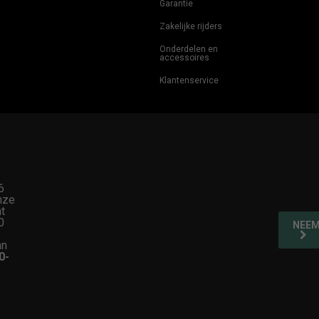
Garantie
Zakelijke rijders
Onderdelen en
accessoires
Klantenservice
6
nze
t
0
NEEM
an
0-