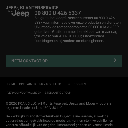
Jeep
Mopar eStore
Betaalplan
®
JEEP
KLANTENSERVICE
®
Occasions
Onderhoud en Tips
00 800 0 426 5337
Bel gratis het Jeep® servicenummer 00 800 0 426
Virtuele afspraak
Maak een Afspraak
5337 voor informatie over onze producten en diensten.
U kunt ook de toetsencombinatie 00 800 0 IAM JEEP
Operational Lease
Bereken Uw Onderhoudskosten
gebruiken. Gratis nummer, bereikbaar van maandag
t/m vrijdag van 9.00-18.00 uur, uitgezonderd
After-sales services
Service contracten
feestdagen en bijzondere omstandigheden.
Online bestellen
Vestigingen
Alle Services
NEEM CONTACT OP
Nieuws & Acties
Connected services
Mobiliteit en Pechhulp
HOME
DISCLAIMER
PRIVACY BELEID
CO2
COOKIES
VERKOOPVOORWAARDEN
STELLANTIS GROUP
Garantie
Zakelijke rijders
© 2026 FCA US LLC. All Rights Reserved. Jeep
and Mopar
logo are
®
®
registered trademarks of FCA US LLC.
Onderdelen en accessoires
De werkelijke brandstofverbruik- en CO₂-emissiewaarden, alsook de
actieradius van geëlektrificeerde modellen, kunnen sterk verschillen en
Klantenservice
variëren afhankelijk van de gebruiksomstandigheden en verschillende