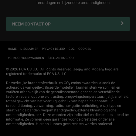
After-sales services
Service contracten
feestdagen en bijzondere omstandigheden.
Online bestellen
Vestigingen
Alle Services
NEEM CONTACT OP
Nieuws & Acties
Connected services
Mobiliteit en Pechhulp
HOME
DISCLAIMER
PRIVACY BELEID
CO2
COOKIES
VERKOOPVOORWAARDEN
STELLANTIS GROUP
Garantie
Zakelijke rijders
© 2026 FCA US LLC. All Rights Reserved. Jeep
and Mopar
logo are
®
®
registered trademarks of FCA US LLC.
Onderdelen en accessoires
De werkelijke brandstofverbruik- en CO₂-emissiewaarden, alsook de
actieradius van geëlektrificeerde modellen, kunnen sterk verschillen en
Klantenservice
variëren afhankelijk van de gebruiksomstandigheden en verschillende
factoren zoals: optionele uitrusting, omgevingstemperatuur, rijstijl, snelheid,
totaal gewicht van het voertuig, gebruik van bepaalde apparatuur
(airconditioning, verwarming, radio, navigatie, verlichting, enz.), type en
staat van de banden, wegomstandigheden, externe klimatologische
omstandigheden, enz. Deze waarden zijn indicatief en dienen uitsluitend ter
informatie. Ze vormen geen garanties voor de prestaties onder alle
omstandigheden. Hieraan kunnen geen rechten worden ontleend.