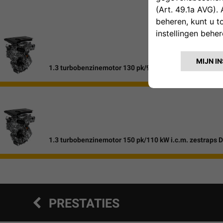
*Ee
1.3 turbobenzinemotor 130 pk/96 kW i.c.m. handgesch
1.3 turbobenzinemotor 150 pk/110 kW i.c.m. zestraps
PRESTATIES