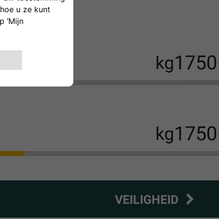
lep.
1750
kg
1750
kg
VEILIGHEID