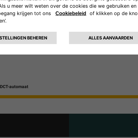
n trekhaak is niet combineerbaar met de elektrisch bedienbare achterk
akelde zesversnellingsbak
 DDCT-automaat