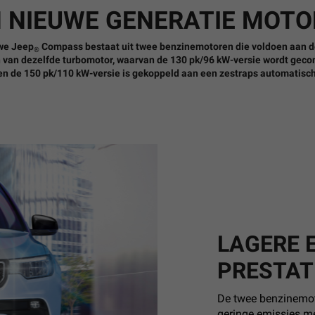
 NIEUWE GENERATIE MOT
we Jeep
Compass bestaat uit twee benzinemotoren die voldoen aan 
®
n van dezelfde turbomotor, waarvan de 130 pk/96 kW-versie wordt ge
en de 150 pk/110 kW-versie is gekoppeld aan een zestraps automatisc
LAGERE 
PRESTAT
De twee benzinemot
geringe emissies m