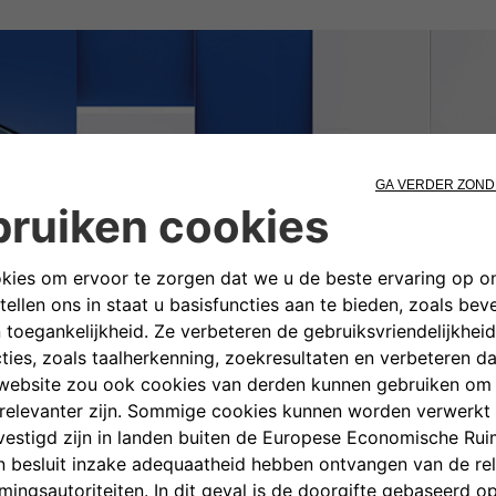
TREKVERMOGEN
en voortreffelijk trekvermogen. Dat maakt hem een ideaal voor bijvoo
kleine boottrailer of motoraanhanger.*