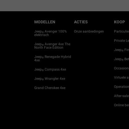
MODELLEN
ACTIES
KOOP
Jeep
Avenger 100%
Onze aanbiedingen
Particulie
®
elektrisch
Private L
Jeep
Avenger 4xe The
®
North Face Edition
Jeep
Fin
®
Jeep
Renegade Hybrid
®
Jeep
Bet
4xe
®
Occasion
Jeep
Compass 4xe
®
Virtuele 
Jeep
Wrangler 4xe
®
Operation
Grand Cherokee 4xe
After-sale
Online be