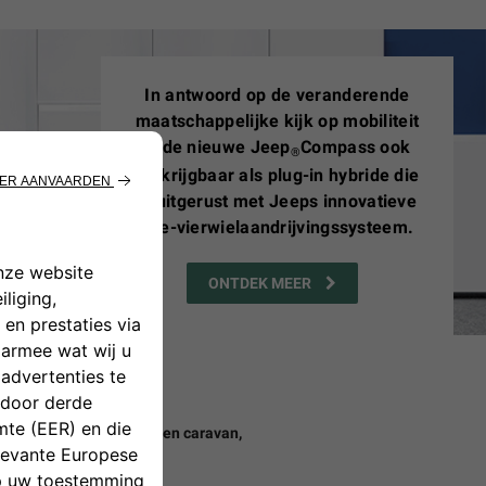
In antwoord op de veranderende
maatschappelijke kijk op mobiliteit
is de nieuwe Jeep
Compass ook
®
verkrijgbaar als plug-in hybride die
is uitgerust met Jeeps innovatieve
4xe-vierwielaandrijvingssysteem.
ONTDEK MEER
rbeeld het trekken van een caravan,