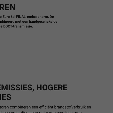
OREN
de Euro 6d-FINAL-emissienorm. De
combineerd met een handgeschakelde
he DDCT-transmissie.
EMISSIES, HOGERE
IES
oren combineren een efficiënt brandstofverbruik en
et een prestatieniveau dat u van een Jeep mag