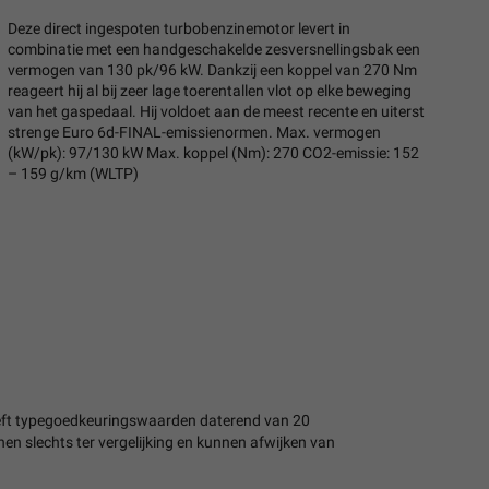
Deze direct ingespoten turbobenzinemotor levert in
combinatie met een handgeschakelde zesversnellingsbak een
vermogen van 130 pk/96 kW. Dankzij een koppel van 270 Nm
reageert hij al bij zeer lage toerentallen vlot op elke beweging
van het gaspedaal. Hij voldoet aan de meest recente en uiterst
strenge Euro 6d-FINAL-emissienormen. Max. vermogen
(kW/pk): 97/130 kW Max. koppel (Nm): 270 CO2-emissie: 152
– 159 g/km (WLTP)
treft typegoedkeuringswaarden daterend van 20
n slechts ter vergelijking en kunnen afwijken van