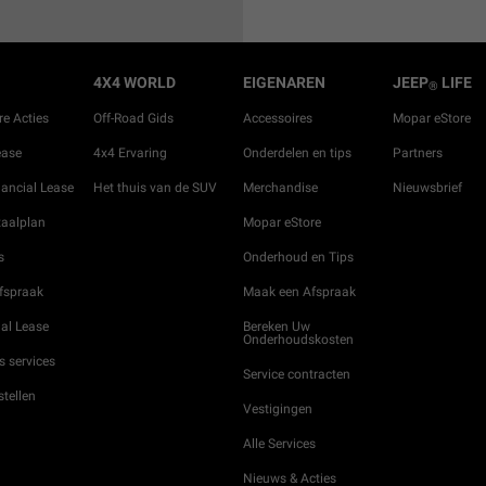
4X4 WORLD
EIGENAREN
JEEP
LIFE
®
re Acties
Off-Road Gids
Accessoires
Mopar eStore
ease
4x4 Ervaring
Onderdelen en tips
Partners
ancial Lease
Het thuis van de SUV
Merchandise
Nieuwsbrief
aalplan
Mopar eStore
s
Onderhoud en Tips
afspraak
Maak een Afspraak
al Lease
Bereken Uw
Onderhoudskosten
s services
Service contracten
stellen
Vestigingen
Alle Services
Nieuws & Acties