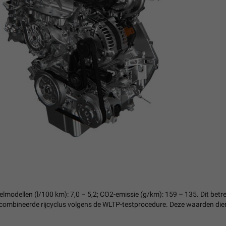
lmodellen (l/100 km): 7,0 – 5,2; CO2-emissie (g/km): 159 – 135. Dit be
combineerde rijcyclus volgens de WLTP-testprocedure. Deze waarden diene