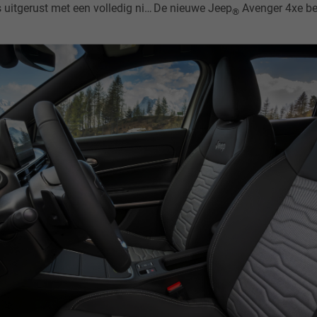
trumentenpaneel, waarmee je als bestuurder altijd inzicht hebt in de belangrijkste rij-informatie en dat verder volledig te personaliseren is.
De nieuwe Jeep
Avenger 4xe beschikt over een nieuwe 180-graden achteruitrijca
®