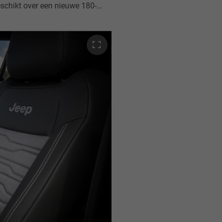
mera met Drone View waarmee je volledig zicht hebt op de situatie om je heen, voor meer veiligheid en comfort.