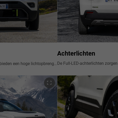
Achterlichten
De nieuwe Full-LED-koplampen bieden een hoge lichtopbrengst voor meer veiligheid onderweg, terwijl de vormgeving de Avenger 4xe nog unieker en stijlvoller maakt. Bovendien zijn ze beschermd tegen de impact van kleine ongevallen dankzij slim materiaalgebruik en de hoge plaatsing van de lichtunits.