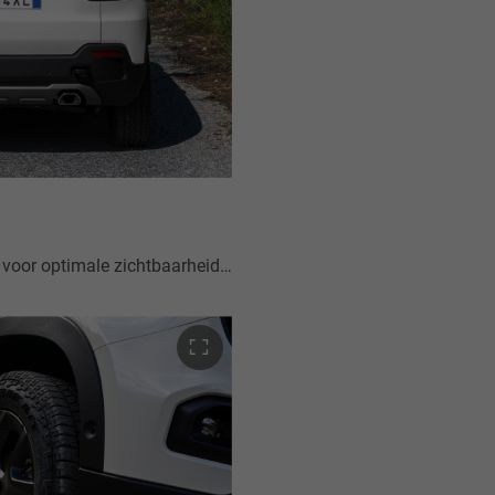
De Full-LED-achterlichten zorgen voor optimale zichtbaarheid en veiligheid van achteren onder alle rijomstandigheden en geven de achterkant van Avenger 4xe een opvallend moderne uitstraling.