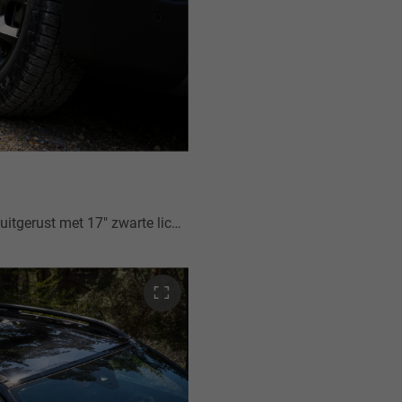
gen en Mud and Snow-banden. Ze versterken het stoere design en het gevoel van avontuur en vrijheid.