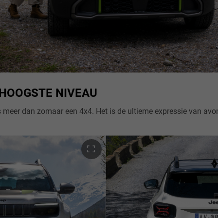
 HOOGSTE NIVEAU
r een 4x4. Het is de ultieme expressie van avontuur en vrijheid, met een aangepast interieur- en exterieurdesign en specifieke