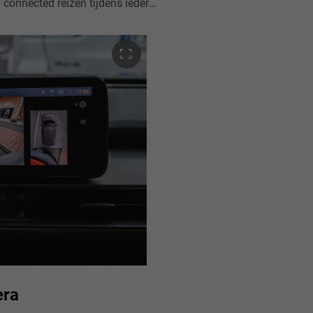
Het opvallende 10.25" Uconnect™-infotainmentsysteem met navigatie zorgt voor comfortabel en connected reizen tijdens iedere rit. Bovendien ondersteunt het systeem draadloos Apple CarPlay en Android Auto.
era