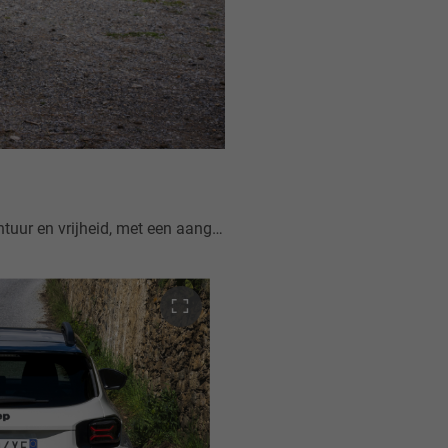
 off-road functies die de capaciteiten nog verder vergroten.