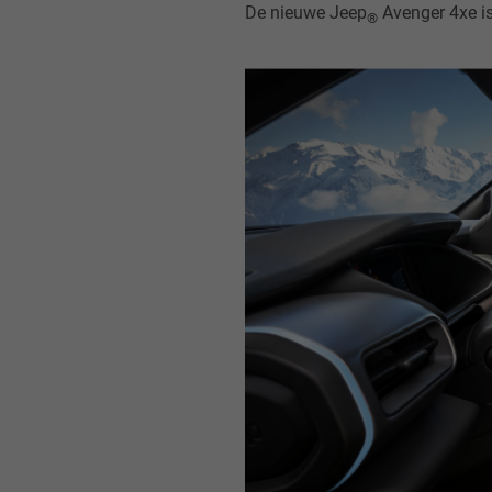
De nieuwe Jeep
Avenger 4xe is uitgerust met een volledig nieuw digitaal 10.25" TFT-ins
®