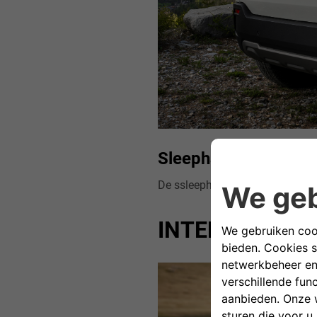
Sleephaak achter
De ssleephaak achter op de ni
INTERIEUR