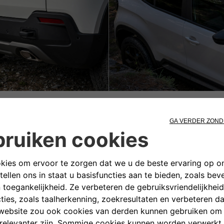
Dakrails
euwe Jeep
Avenger 4xe voegt extra capaciteit toe, zodat je zware terreinen kunt bedwingen en kunt helpen bij bergingssituaties. Het is een essentieel item voor avontuurlijke ritten, zodat je vol vertrouwen elke offroad-uitdaging aankunt.
®