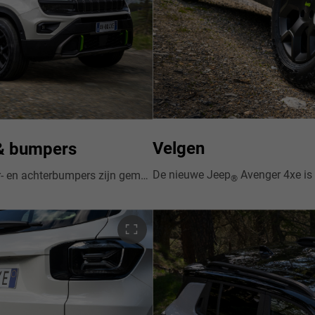
Velgen
 & bumpers
De nieuwe Jeep
Avenger 4xe is uitgerust met 17" zwarte lichtmetalen vel
De skidplates en de nieuwe voor- en achterbumpers zijn gemaakt van getint poylmeermateriaal dat bij krassen de originele kleur houdt.
®