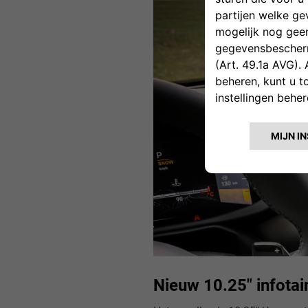
Nieuw 10.25" infota