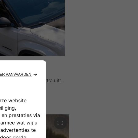
De dakrails bieden nog meer veelzijdigheid, zodat je extra uitrusting veilig kunt vervoeren. Ze zijn perfect voor elk avontuur en bieden extra opbergruimte voor fietsen, kajaks of bagage, zodat je volledig bent uitgerust voor de reis die voor je ligt.