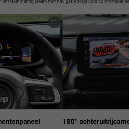
mentenpaneel
180º achteruitrijcam